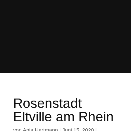
Rosenstadt
Eltville am Rhein
von
Anja Hartmann
|
Juni 15, 2020
|